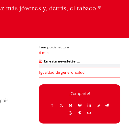
 más jóvenes y, detrás, el tabaco *
Tiempo de lectura:
6 min
En esta newsletter…
Igualdad de género
,
salud
¡Comparte!
lpais