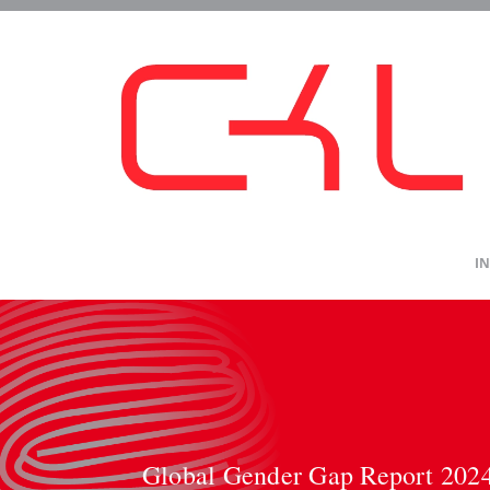
Saltar
al
contenido
IN
Global Gender Gap Report 2024 L