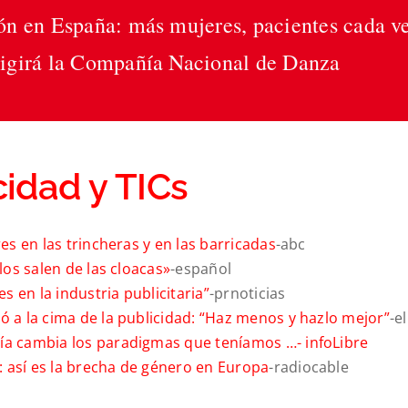
n en España: más mujeres, pacientes cada vez
rigirá la Compañía Nacional de Danza
idad y TICs
es en las trincheras y en las barricadas
-abc
los salen de las cloacas»
-español
 en la industria publicitaria”
-prnoticias
ó a la cima de la publicidad: “Haz menos y hazlo mejor”
-e
gía cambia los paradigmas que teníamos …-
infoLibre
 así es la brecha de género en Europa
-radiocable