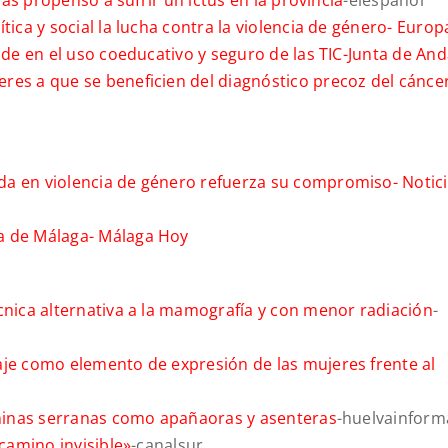
 más propenso a sufrir un ictus en la provincia
-elespañol
tica y social la lucha contra la violencia de género-
Europ
ide en el uso coeducativo y seguro de las TIC-
Junta de And
res a que se beneficien del diagnóstico precoz del cánce
da en violencia de género refuerza su compromiso-
Notic
a de Málaga-
Málaga Hoy
cnica alternativa a la mamografía y con menor radiación
-
aje como elemento de expresión de las mujeres frente al
meninas serranas como apañaoras y asenteras
-huelvainform
 camino invisible»
-canalsur