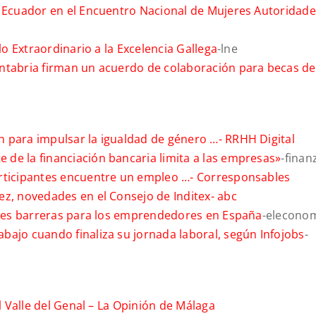
n Ecuador en el Encuentro Nacional de Mujeres Autoridad
lo Extraordinario a la Excelencia Gallega
-lne
antabria firman un acuerdo de colaboración para becas de
n para impulsar la igualdad de género …-
RRHH Digital
de la financiación bancaria limita a las empresas»
-finan
articipantes encuentre un empleo …-
Corresponsables
ez, novedades en el Consejo de Inditex-
abc
pales barreras para los emprendedores en España
-eleconom
bajo cuando finaliza su jornada laboral, según Infojobs
-
l Valle del Genal –
La Opinión de Málaga