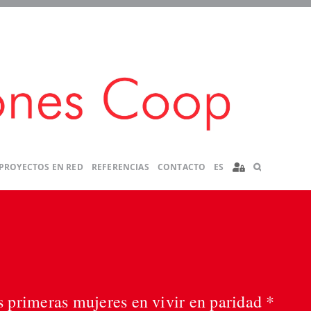
PROYECTOS EN RED
REFERENCIAS
CONTACTO
ES
s primeras mujeres en vivir en paridad *