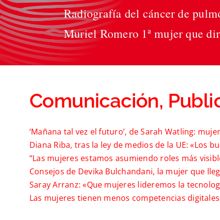
Radiografía del cáncer de pulmó
Muriel Romero 1ª mujer que di
Comunicación, Public
‘Mañana tal vez el futuro’, de Sarah Watling: mujer
Diana Riba, tras la ley de medios de la UE: «Los bu
“Las mujeres estamos asumiendo roles más visibles
Consejos de Devika Bulchandani, la mujer que lleg
Saray Arranz: «Que mujeres lideremos la tecnolo
Las mujeres tienen menos competencias digitales: