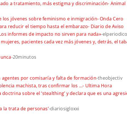
ciado a tratamiento, más estigma y discriminación-
Animal
e los jóvenes sobre feminismo e inmigración-
Onda Cero
para reducir el tiempo hasta el embarazo-
Diario de Aviso
Los informes de impacto no sirven para nada»
-elperiodic
mujeres, pacientes cada vez más jóvenes y, detrás, el ta
nunca
-20minutos
os agentes por comisaría y falta de formación
-theobjectiv
olencia machista, tras confirmar los …-
Ultima Hora
 doctrina sobre el ‘stealthing’ y declara que es una agres
 la trata de personas’
-diariosigloxxi