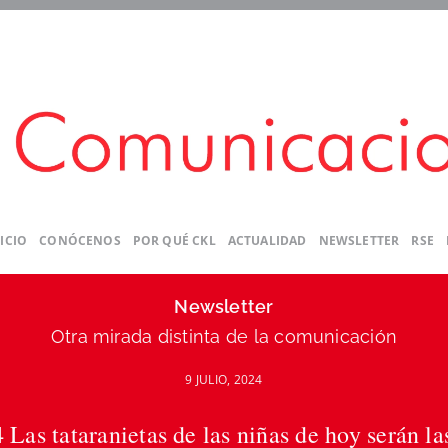
ICIO
CONÓCENOS
POR QUÉ CKL
ACTUALIDAD
NEWSLETTER
RSE
Newsletter
Otra mirada distinta de la comunicación
9 JULIO, 2024
as tataranietas de las niñas de hoy serán la