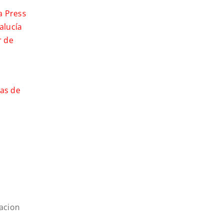
a Press
alucía
r de
ias de
acion