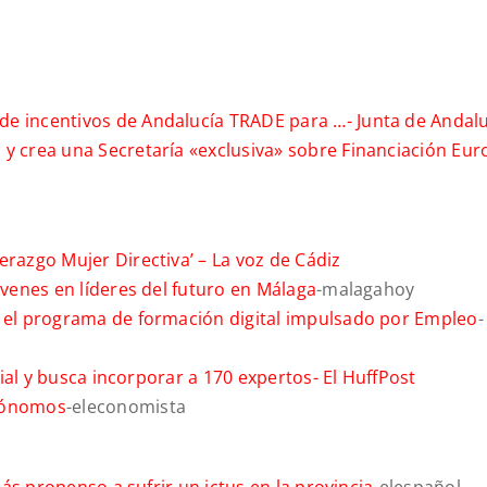
de incentivos de Andalucía TRADE para …-
Junta de Andal
 y crea una Secretaría «exclusiva» sobre Financiación Eu
erazgo Mujer Directiva’ –
La voz de Cádiz
óvenes en líderes del futuro en Málaga
-malagahoy
n el programa de formación digital impulsado por Empleo
-
icial y busca incorporar a 170 expertos-
El HuffPost
utónomos
-eleconomista