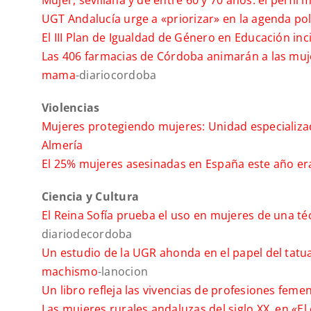
Mujer, sevillana y de entre 60 y 70 años: el perfil
UGT Andalucía urge a «priorizar» en la agenda polí
El III Plan de Igualdad de Género en Educación inc
Las 406 farmacias de Córdoba animarán a las muje
mama
-diariocordoba
Violencias
Mujeres protegiendo mujeres: Unidad especializa
Almería
El 25% mujeres asesinadas en España este año er
Ciencia y Cultura
El Reina Sofía prueba el uso en mujeres de una té
diariodecordoba
Un estudio de la UGR ahonda en el papel del tatu
machismo
-lanocion
Un libro refleja las vivencias de profesiones fe
Las mujeres rurales andaluzas del siglo XX, en «El