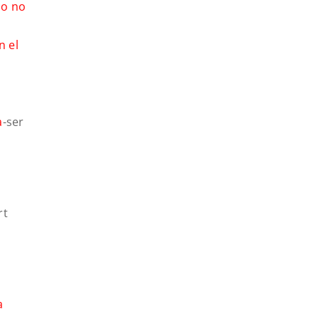
so no
n el
a
-ser
rt
a