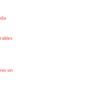
edia
rables
-
res sin