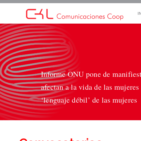
Saltar
I
al
contenido
Informe ONU pone de manifiesto
afectan a la vida de las mujere
‘lenguaje débil’ de las mujeres