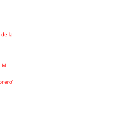
 de la
-LM
brero’