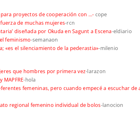
s para proyectos de cooperación con …-
cope
la fuerza de muchas mujeres
-rcn
dataria’ diseñada por Okuda en Sagunt a Escena
-eldiario
del feminismo
-semanaon
 «es el silenciamiento de la pederastia»
-milenio
ujeres que hombres por primera vez
-larazon
Rey MAPFRE
-hola
referentes femeninas, pero cuando empecé a escuchar de 
to regional femenino individual de bolos
-lanocion