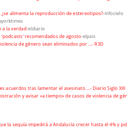
 ¿se alimenta la reproducción de estereotipos?-
infocielo
wyorktimes
 a la verdad
-eldiario
los ‘podcasts’ recomendados de agosto
-elpais
iolencia de género sean eliminados por …-
R3D
des acuerdos tras lamentar el asesinato …-
Diario Siglo XXI
inistración y avisar «a tiempo» de casos de violencia de g
e la sequía impedirá a Andalucía crecer hasta el 4% y pi