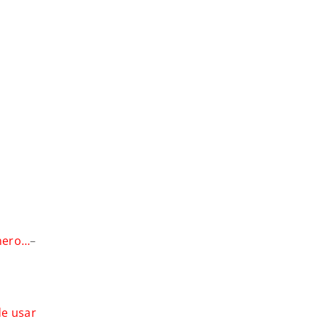
énero…
–
de usar