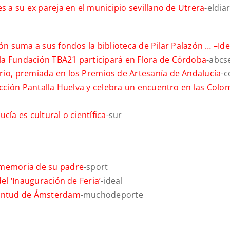
s a su ex pareja en el municipio sevillano de Utrera
-eldia
ón suma a sus fondos la biblioteca de Pilar Palazón … –
Ide
la Fundación TBA21 participará en Flora de Córdoba
-abcse
rio, premiada en los Premios de Artesanía de Andalucía
-c
sección Pantalla Huelva y celebra un encuentro en las Col
cía es cultural o científica
-sur
 memoria de su padre
-sport
el ‘Inauguración de Feria’
-ideal
ventud de Ámsterdam
-muchodeporte