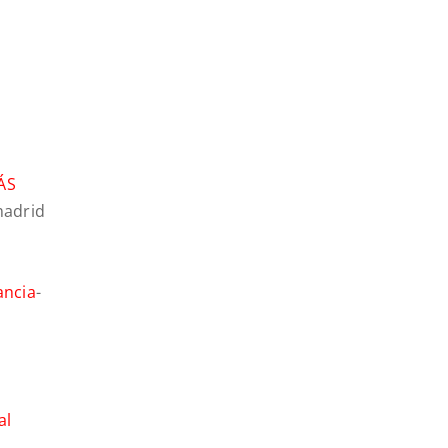
ÁS
madrid
ancia
-
al