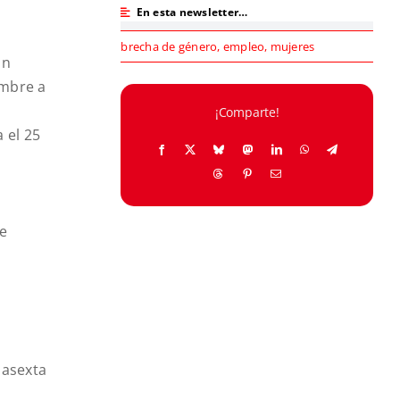
En esta newsletter…
brecha de género
,
empleo
,
mujeres
ón
embre a
¡Comparte!
 el 25
de
lasexta