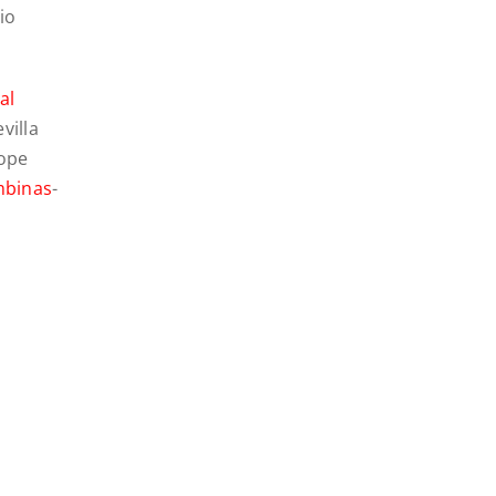
rio
al
villa
ope
ombinas
-