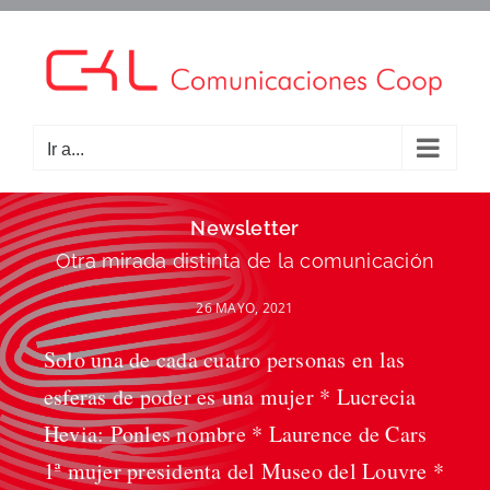
Saltar
al
contenido
Ir a...
Newsletter
Otra mirada distinta de la comunicación
26 MAYO, 2021
Solo una de cada cuatro personas en las
esferas de poder es una mujer * Lucrecia
Hevia: Ponles nombre * Laurence de Cars
1ª mujer presidenta del Museo del Louvre *