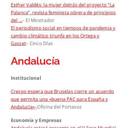
Esther Valdés: la mujer detrás del proyecto “La
Palanca”, revista feminista obrera de principios
del …
– El Mostrador
El periodismo social en tiempos de pandemia y
cambio climático triunfa en los Ortega y
Gasset
– Cinco Días
Andalucía
Institucional
Crespo espera que Bruselas cierre un acuerdo
que permita una «buena PAC para España y
Andalucía»
–
Oficina del Portavoz
Economía y Empresas
Andalucía estará presente en el V Foro Mundial