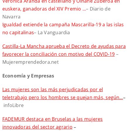
Verónica Aranda en castellano y Oihane Zuberoa en
euskera, ganadoras del XIV Premio …
– Diario de
Navarra
Igualdad extiende la campaña Mascarilla-19 a las islas
no capitalinas
– La Vanguardia
Castilla-La Mancha aprueba el Decreto de ayudas para
favorecer la conciliación con motivo del COVID-19
–
Mujeremprendedora.net
Economía y Empresas
Las mujeres son las más perjudicadas por el
teletrabajo pero los hombres se quejan más, según…
–
infoLibre
FADEMUR destaca en Bruselas a las mujeres
innovadoras del sector agrario
–