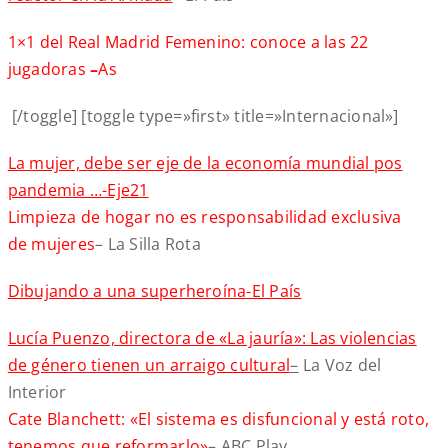
1×1 del Real Madrid Femenino: conoce a las 22
jugadoras
–
As
[/toggle] [toggle type=»first» title=»Internacional»]
La mujer, debe ser eje de la economía mundial pos
pandemia …-Eje21
Limpieza de hogar no es responsabilidad exclusiva
de mujeres
– La Silla Rota
Dibujando a una superheroína-El País
Lucía Puenzo, directora de «La jauría»: Las violencias
de género tienen un arraigo cultural
–
La Voz del
Interior
Cate Blanchett: «El sistema es disfuncional y está roto,
tenemos que reformarlo»
– ABC Play