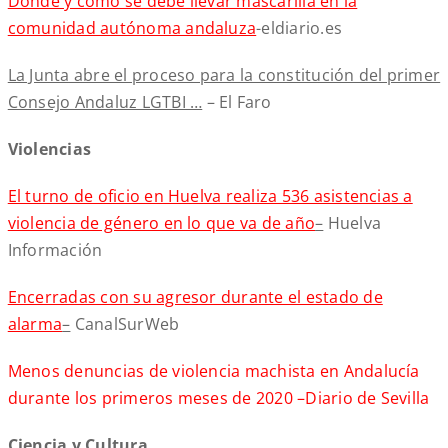
Dónde y cómo se debe llevar mascarilla en la
comunidad autónoma andaluza
-eldiario.es
La Junta abre el proceso para la constitución del primer
Consejo Andaluz LGTBI …
– El Faro
Violencias
El turno de oficio en Huelva realiza 536 asistencias a
violencia de género en lo que va de año
–
Huelva
Información
Encerradas con su agresor durante el estado de
alarma
–
CanalSurWeb
Menos denuncias de violencia machista en Andalucía
durante los primeros meses de 2020 –Diario de Sevilla
Ciencia y Cultura