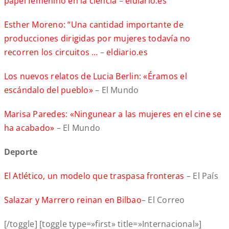
papel femenino en la ciencia
–
eldiario.es
Esther Moreno: “Una cantidad importante de
producciones dirigidas por mujeres todavía no
recorren los circuitos …
–
eldiario.es
Los nuevos relatos de Lucia Berlin: «Éramos el
escándalo del pueblo»
– El Mundo
Marisa Paredes: «Ningunear a las mujeres en el cine se
ha acabado»
– El Mundo
Depor
El Atlético, un modelo que traspasa fronteras
– El País
Salazar y Marrero reinan en Bilbao
– El Correo
[/toggle] [toggle type=»first» title=»Internacional»]