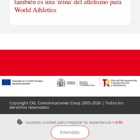
también es una 'reina' del atletismo para
World Athletics
Copyright
CKL Comunicaciones Coop
2005-2026 | Todos los
derechos reservados
Aviso legal
|
Política de privacidad
|
Política de cookies
|
Contacto
Usamos cookies para mejorar tu experiencia.
+ info
Entendido