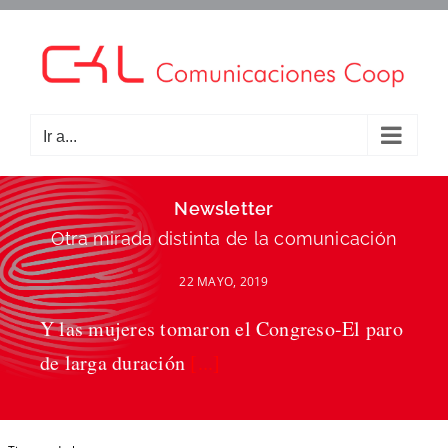
Saltar
al
contenido
Ir a...
Newsletter
Otra mirada distinta de la comunicación
22 MAYO, 2019
Y las mujeres tomaron el Congreso-El paro
de larga duración
[...]