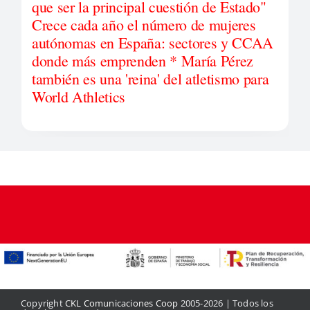
que ser la principal cuestión de Estado"
Crece cada año el número de mujeres
autónomas en España: sectores y CCAA
donde más emprenden * María Pérez
también es una 'reina' del atletismo para
World Athletics
Copyright
CKL Comunicaciones Coop
2005-2026 | Todos los