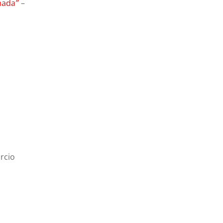
mada”
–
rcio