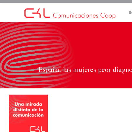
Saltar
I
al
contenido
España, las mujeres peor diagn