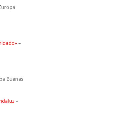
Europa
imidado»
–
ba Buenas
andaluz
–