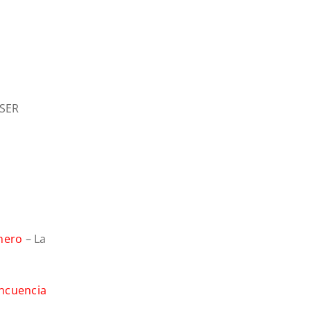
 SER
énero
– La
incuencia