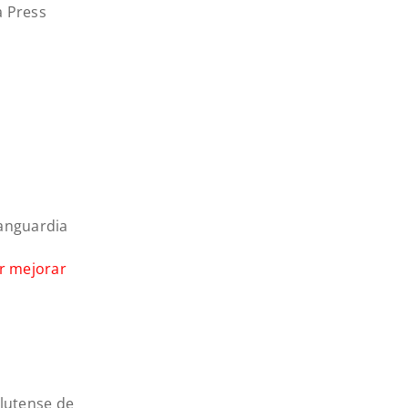
 Press
anguardia
or mejorar
lutense de