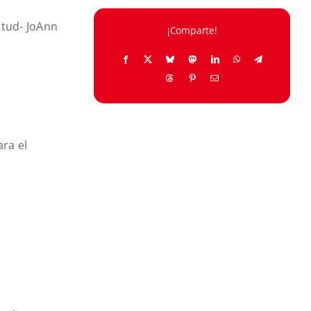
ntud- JoAnn
¡Comparte!
ara el