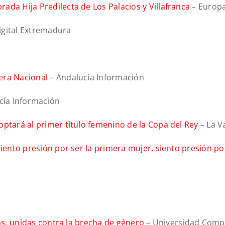
da Hija Predilecta de Los Palacios y Villafranca
– Europa
igital Extremadura
era Nacional
– Andalucía Información
cía Información
optará al primer título femenino de la Copa del Rey
– La V
siento presión por ser la primera mujer, siento presión p
sas, unidas contra la brecha de género
– Universidad Comp