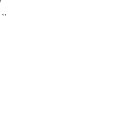
o
.es