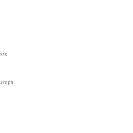
ess
uropa