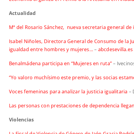
Actualidad
Mª del Rosario Sánchez
,
nueva secretaria general de 
Isabel Niñoles, Directora General de Consumo de la J
igualdad entre hombres y mujeres…
–
abcdesevilla.es
Benalmádena participa en “Mujeres en ruta”
– Ivecino
“Yo valoro muchísimo este premio, y las socias esta
Voces femeninas para analizar la justicia igualitaria
– 
Las personas con prestaciones de dependencia llegan
Violencias
La Fiscal de Violencia de Género de Jaén Gracia Rodrí