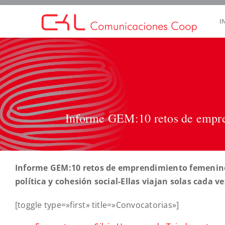
Saltar
I
al
contenido
Informe GEM:10 retos de empre
Informe GEM:10 retos de emprendimiento femenino 
política y cohesión social-Ellas viajan solas cada 
[toggle type=»first» title=»Convocatorias»]