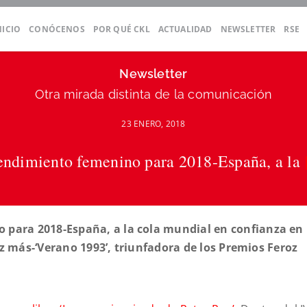
NICIO
CONÓCENOS
POR QUÉ CKL
ACTUALIDAD
NEWSLETTER
RSE
Newsletter
Otra mirada distinta de la comunicación
23 ENERO, 2018
ndimiento femenino para 2018-España, a la
para 2018-España, a la cola mundial en confianza en l
vez más-‘Verano 1993’, triunfadora de los Premios Feroz