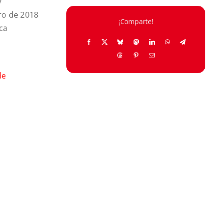
V
ro de 2018
¡Comparte!
ica
de