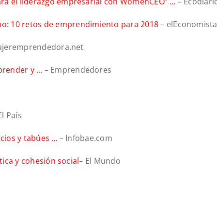
ara el liderazgo empresarial con WomenCEO” …
– Ecodiari
o: 10 retos de emprendimiento para 2018
– elEconomista
ujeremprendedora.net
prender y …
– Emprendedores
El País
icios y tabúes …
– Infobae.com
tica y cohesión social
– El Mundo