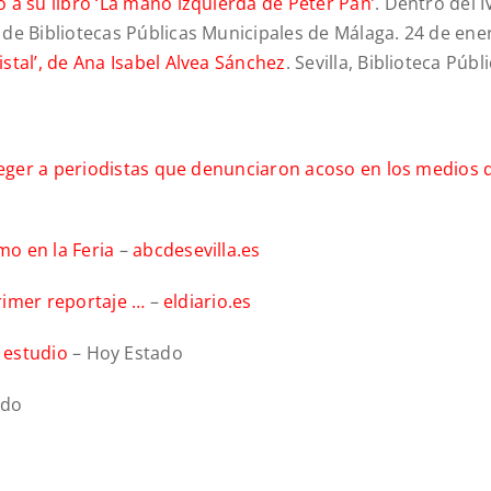
 a su libro ‘La mano izquierda de Peter Pan’
. Dentro del I
 de Bibliotecas Públicas Municipales de Málaga. 24 de ene
stal’, de Ana Isabel Alvea Sánchez
. Sevilla, Biblioteca Públ
eger a periodistas que denunciaron acoso en los medios 
o en la Feria
–
abcdesevilla.es
rimer reportaje …
–
eldiario.es
 estudio
– Hoy Estado
ndo