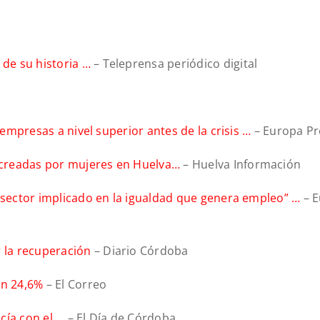
 de su historia …
– Teleprensa periódico digital
 empresas a nivel superior antes de la crisis …
– Europa Pr
 creadas por mujeres en Huelva…
– Huelva Información
n sector implicado en la igualdad que genera empleo” …
– E
 la recuperación
– Diario Córdoba
 un 24,6%
– El Correo
cía con el …
– El Día de Córdoba