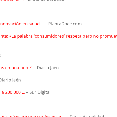
innovación en salud …
– PlantaDoce.com
unta: «La palabra ‘consumidores’ respeta pero no promuev
s
mos en una nube”
– Diario Jaén
Diario Jaén
 a 200.000 …
– Sur Digital
guez, ofrecerá una conferencia …
– Ceuta Actualidad