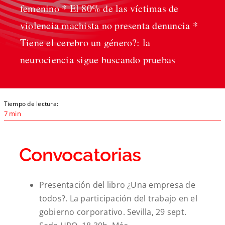
femenino * El 80% de las víctimas de
violencia machista no presenta denuncia *
Tiene el cerebro un género?: la
neurociencia sigue buscando pruebas
Tiempo de lectura:
7 min
Convocatorias
Presentación del libro ¿Una empresa de
todos?. La participación del trabajo en el
gobierno corporativo. Sevilla,
29 sept.