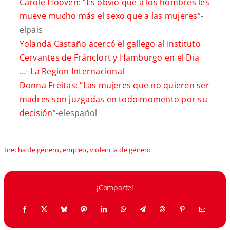
Carole Hooven: “Es obvio que a los hombres les
mueve mucho más el sexo que a las mujeres”
-
elpais
Yolanda Castaño acercó el gallego al Instituto
Cervantes de Fráncfort y Hamburgo en el Día
…-
La Region Internacional
Donna Freitas: “Las mujeres que no quieren ser
madres son juzgadas en todo momento por su
decisión”
-elespañol
brecha de género
,
empleo
,
violencia de género
¡Comparte!