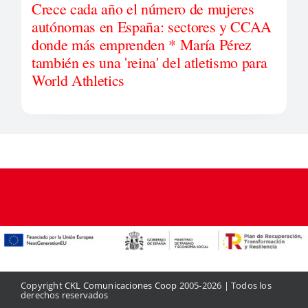
Crece cada año el número de mujeres
autónomas en España: sectores y CCAA
donde más emprenden * María Pérez
también es una 'reina' del atletismo para
World Athletics
Copyright
CKL Comunicaciones Coop
2005-2026 | Todos los
derechos reservados