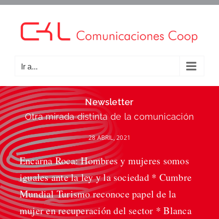
Saltar
al
contenido
Ir a...
Newsletter
Otra mirada distinta de la comunicación
28 ABRIL, 2021
Encarna Roca: Hombres y mujeres somos
iguales ante la ley y la sociedad * Cumbre
Mundial Turismo reconoce papel de la
mujer en recuperación del sector * Blanca