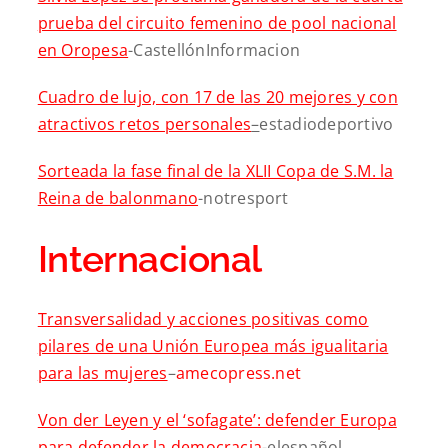
prueba del circuito femenino de pool nacional
en Oropesa
-CastellónInformacion
Cuadro de lujo, con 17 de las 20 mejores y con
atractivos retos personales
–
estadiodeportivo
Sorteada la fase final de la XLII Copa de S.M. la
Reina de balonmano
-notresport
Internacional
Transversalidad y acciones positivas como
pilares de una Unión Europea más igualitaria
para las mujeres
–
amecopress.net
Von der Leyen y el ‘sofagate’: defender Europa
para defender la democracia
-elespañol