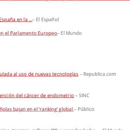
España en la …
– El Español
s en el Parlamento Europeo
– El Mundo
culada al uso de nuevas tecnologías
– Republica.com
vención del cáncer de endometrio
– SINC
olas bajan en el ‘ranking’ global
– Público