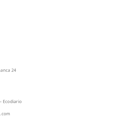
manca 24
– Ecodiario
o.com