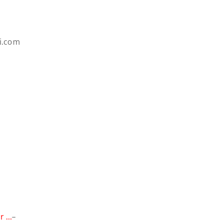
ri.com
ar …
–