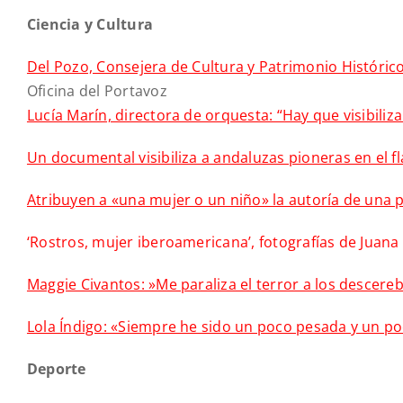
Ciencia y Cultura
Del Pozo, Consejera de Cultura y Patrimonio Históric
Oficina del Portavoz
Lucía Marín, directora de orquesta: “Hay que visibiliza
Un documental visibiliza a andaluzas pioneras en el fl
Atribuyen a «una mujer o un niño» la autoría de una 
‘Rostros, mujer iberoamericana’, fotografías de Juana
Maggie Civantos: »Me paraliza el terror a los descere
Lola Índigo: «Siempre he sido un poco pesada y un p
Deporte