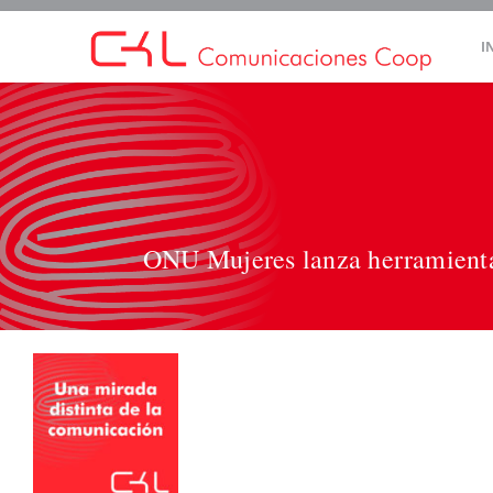
Saltar
I
al
contenido
ONU Mujeres lanza herramienta