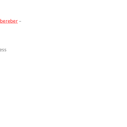
 bereber
–
ess