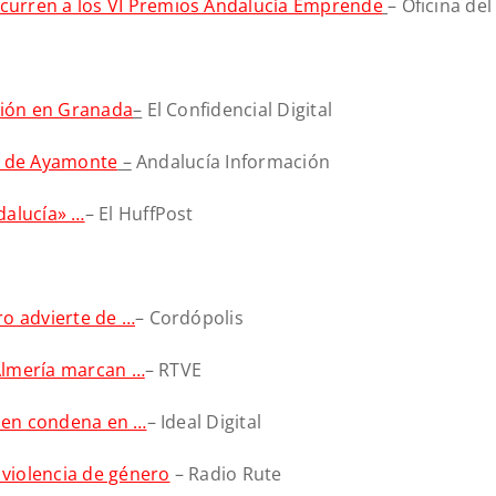
curren a los VI Premios Andalucía Emprende
– Oficina de
ción en Granada
–
El Confidencial Digital
ía de Ayamonte
–
Andalucía Información
dalucía» …
– El HuffPost
ro advierte de …
– Cordópolis
 Almería marcan …
– RTVE
a en condena en …
– Ideal Digital
 violencia de género
– Radio Rute