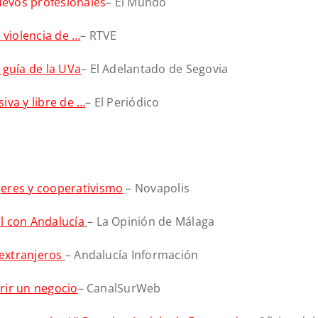
uevos profesionales
– El Mundo
 violencia de …
– RTVE
 guía de la UVa
– El Adelantado de Segovia
iva y libre de …
– El Periódico
jeres y cooperativismo
– Novapolis
l con Andalucía
– La Opinión de Málaga
 extranjeros
– Andalucía Información
brir un negocio
– CanalSurWeb