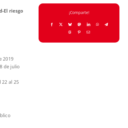
-El riesgo
¡Comparte!
de 2019
8 de julio
 22 al 25
blico