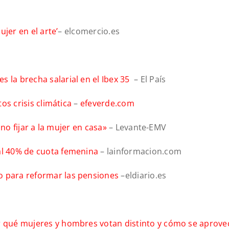
ujer en el arte’
– elcomercio.es
s la brecha salarial en el Ibex 35
– El País
tos crisis climática
–
efeverde.com
, no fijar a la mujer en casa»
– Levante-EMV
 al 40% de cuota femenina
– lainformacion.com
o para reformar las pensiones
–eldiario.es
or qué mujeres y hombres votan distinto y cómo se aprov