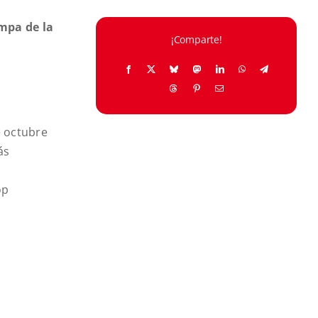
ampa de la
¡Comparte!
e octubre
ás
op