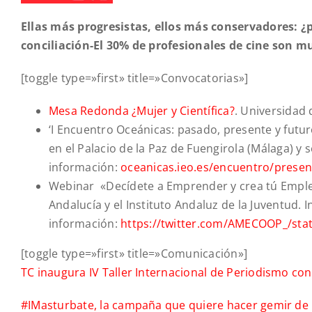
Ellas más progresistas, ellos más conservadores: ¿
conciliación-El 30% de profesionales de cine son m
[toggle type=»first» title=»Convocatorias»]
Mesa Redonda ¿Mujer y Científica?
. Universidad 
‘I Encuentro Oceánicas: pasado, presente y futuro
en el Palacio de la Paz de Fuengirola (Málaga) y 
información:
oceanicas.ieo.es/encuentro/presen
Webinar «Decídete a Emprender y crea tú Emple
Andalucía y el Instituto Andaluz de la Juventud. 
información:
https://twitter.com/AMECOOP_/st
[toggle type=»first» title=»Comunicación»]
TC inaugura IV Taller Internacional de Periodismo c
#IMasturbate, la campaña que quiere hacer gemir de 