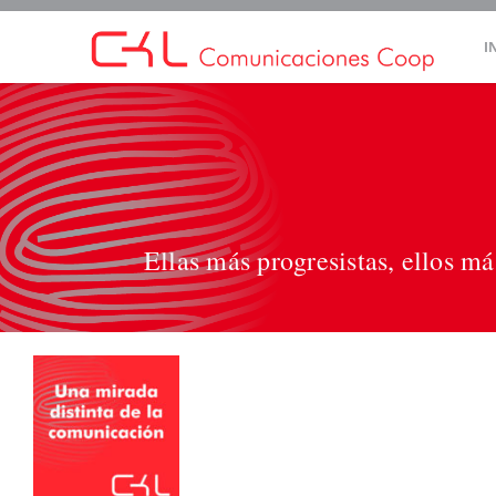
Saltar
I
al
contenido
Ellas más progresistas, ellos m