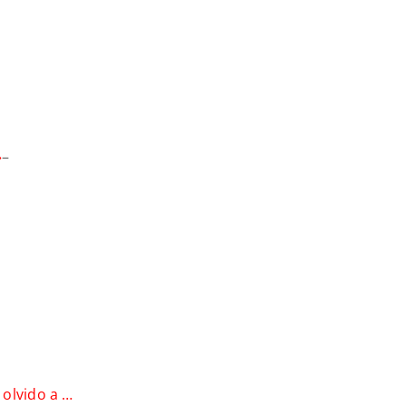
»
–
s
 olvido a …