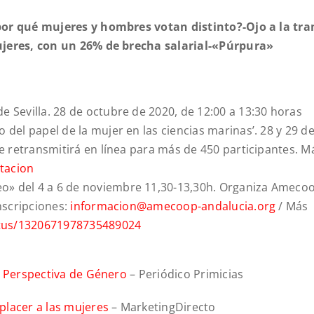
por qué mujeres y hombres votan distinto?-Ojo a la tr
ujeres, con un 26% de brecha salarial-«Púrpura»
de Sevilla. 28 de octubre de 2020, de 12:00 a 13:30 horas
 del papel de la mujer en las ciencias marinas’. 28 y 29 d
se retransmitirá en línea para más de 450 participantes. M
tacion
o» del 4 a 6 de noviembre 11,30-13,30h. Organiza Ameco
Inscripciones:
informacion@amecoop-andalucia.org
/ Más
atus/1320671978735489024
on Perspectiva de Género
– Periódico Primicias
placer a las mujeres
– MarketingDirecto