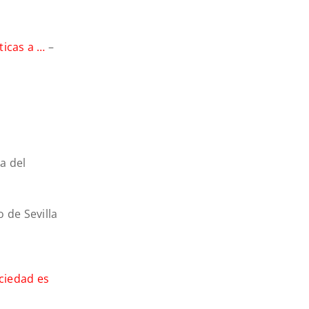
ticas a …
–
na del
o de Sevilla
ciedad es