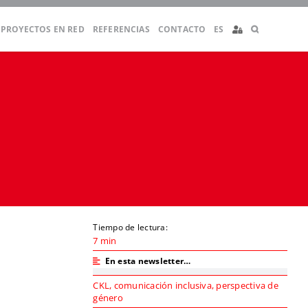
PROYECTOS EN RED
REFERENCIAS
CONTACTO
ES
Tiempo de lectura:
7 min
En esta newsletter…
CKL
,
comunicación inclusiva
,
perspectiva de
género