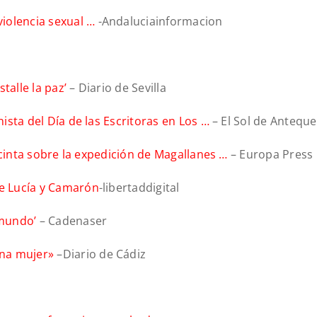
iolencia sexual …
-Andaluciainformacion
talle la paz’
– Diario de Sevilla
nista del Día de las Escritoras en Los …
– El Sol de Antequ
na cinta sobre la expedición de Magallanes …
– Europa Press
de Lucía y Camarón
-libertaddigital
 mundo’
– Cadenaser
una mujer»
–Diario de Cádiz