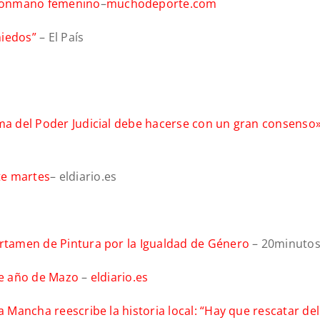
alonmano femenino
–
muchodeporte.com
miedos”
– El País
rma del Poder Judicial debe hacerse con un gran consenso
te martes
– eldiario.es
ertamen de Pintura por la Igualdad de Género
– 20minuto
ste año de Mazo
–
eldiario.es
a Mancha reescribe la historia local: “Hay que rescatar del