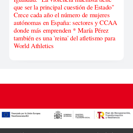
que ser la principal cuestión de Estado"
Crece cada año el número de mujeres
autónomas en España: sectores y CCAA
donde más emprenden * María Pérez
también es una 'reina' del atletismo para
World Athletics