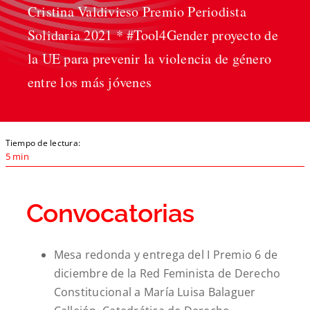
Cristina Valdivieso Premio Periodista
Solidaria 2021 * #Tool4Gender proyecto de
la UE para prevenir la violencia de género
entre los más jóvenes
Tiempo de lectura:
5 min
Convocatorias
Mesa redonda y entrega del I Premio 6 de
diciembre de la Red Feminista de Derecho
Constitucional a María Luisa Balaguer