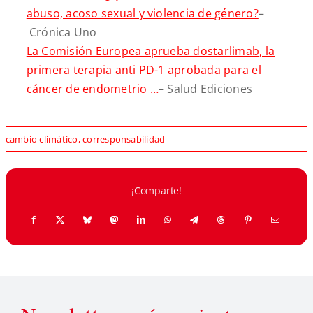
abuso, acoso sexual y violencia de género?
–
Crónica Uno
La Comisión Europea aprueba dostarlimab, la
primera terapia anti PD-1 aprobada para el
cáncer de endometrio …
– Salud Ediciones
cambio climático
,
corresponsabilidad
¡Comparte!