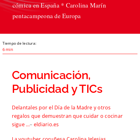
cómica en España * Carolina Marín
pentacampeona de Europa
Tiempo de lectura:
6 min
Comunicación,
Publicidad y TICs
Delantales por el Día de la Madre y otros
regalos que demuestran que cuidar o cocinar
sigue …
–
eldiario.es
La youtuber coruñesa Carolina Iglesias,