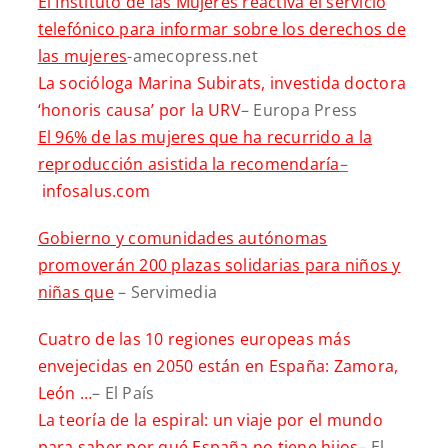
El Instituto de las Mujeres reactiva el servicio
telefónico para informar sobre los derechos de
las mujeres
-amecopress.net
La socióloga Marina Subirats, investida doctora
‘honoris causa’ por la URV
– Europa Press
El 96% de las mujeres que ha recurrido a la
reproducción asistida la recomendaría
–
infosalus.com
Gobierno y comunidades autónomas
promoverán 200 plazas solidarias para niños y
niñas que
– Servimedia
Cuatro de las 10 regiones europeas más
envejecidas en 2050 están en España: Zamora,
León …
– El País
La teoría de la espiral: un viaje por el mundo
para saber por qué España no tiene hijos
– El