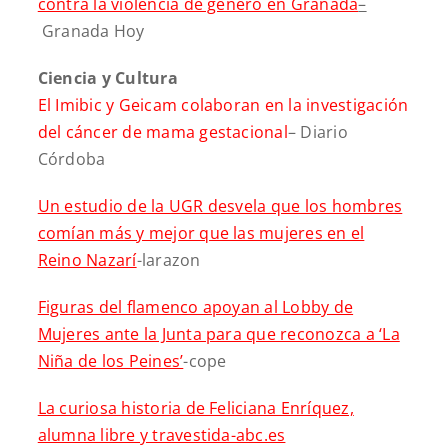
contra la violencia de género en Granada
–
Granada Hoy
Ciencia y Cultura
El Imibic y Geicam colaboran en la investigación
del cáncer de mama gestacional
– Diario
Córdoba
Un estudio de la UGR desvela que los hombres
comían más y mejor que las mujeres en el
Reino Nazarí
-larazon
Figuras del flamenco apoyan al Lobby de
Mujeres ante la Junta para que reconozca a ‘La
Niña de los Peines’
-cope
La curiosa historia de Feliciana Enríquez,
alumna libre y travestida-abc.es