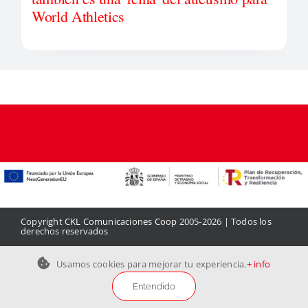
World Athletics
Copyright
CKL Comunicaciones Coop
2005-2026 | Todos los
derechos reservados
Aviso legal
|
Política de privacidad
|
Política de cookies
|
Contacto
Usamos cookies para mejorar tu experiencia.
+ info
Entendido