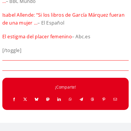
…
– BBC Mundo
Isabel Allende: “Si los libros de García Márquez fueran
de una mujer …
– El Español
El estigma del placer femenino
– Abc.es
[/toggle]
¡Comparte!