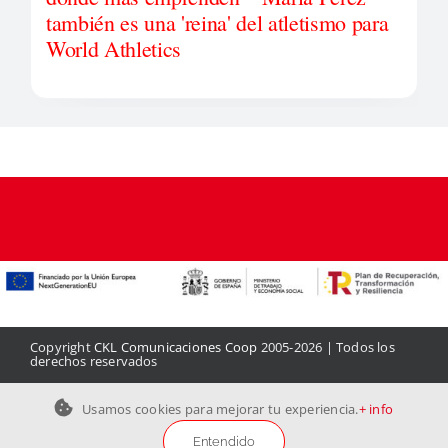
también es una 'reina' del atletismo para
World Athletics
Copyright
CKL Comunicaciones Coop
2005-2026 | Todos los
derechos reservados
Aviso legal
|
Política de privacidad
|
Política de cookies
|
Contacto
Usamos cookies para mejorar tu experiencia.
+ info
Entendido