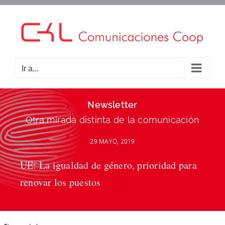
Saltar
al
contenido
Ir a...
Newsletter
Otra mirada distinta de la comunicación
29 MAYO, 2019
UE: La igualdad de género, prioridad para
renovar los puestos
[...]