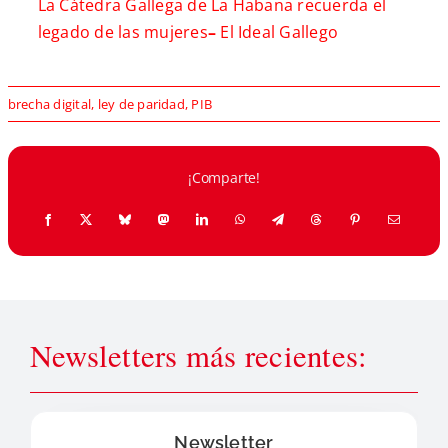
La Cátedra Gallega de La Habana recuerda el
legado de las mujeres
–
El Ideal Gallego
brecha digital
,
ley de paridad
,
PIB
¡Comparte!
Newsletters más recientes:
Newsletter