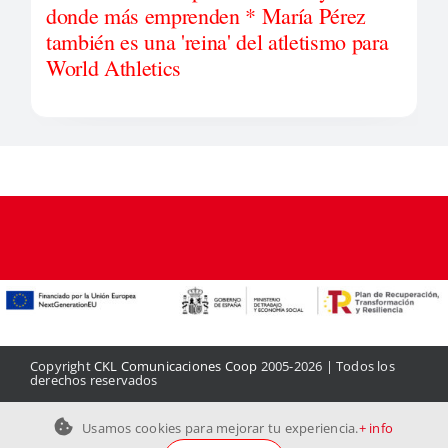
donde más emprenden * María Pérez
también es una 'reina' del atletismo para
World Athletics
Copyright
CKL Comunicaciones Coop
2005-2026 | Todos los
derechos reservados
Aviso legal
|
Política de privacidad
|
Política de cookies
|
Contacto
Usamos cookies para mejorar tu experiencia.
+ info