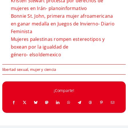
Kristen Stewart protesta por derechos de
mujeres en Irán-
planoinformativo
Bonnie St. John, primera mujer afroamericana
en ganar medalla en Juegos de Invierno-
Diario
Feminista
Mujeres palestinas rompen estereotipos y
boxean por la igualdad de
género-
elsoldemexico
libertad sexual
,
mujer y ciencia
¡Comparte!