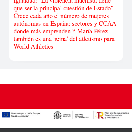
Igualdad: "La violencia machista tiene
que ser la principal cuestión de Estado"
Crece cada año el número de mujeres
autónomas en España: sectores y CCAA
donde más emprenden * María Pérez
también es una 'reina' del atletismo para
World Athletics