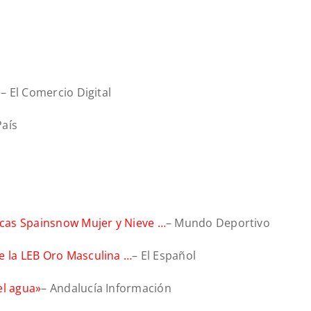
o
– El Comercio Digital
País
becas Spainsnow Mujer y Nieve …
– Mundo Deportivo
e la LEB Oro Masculina …
– El Español
el agua»
– Andalucía Información