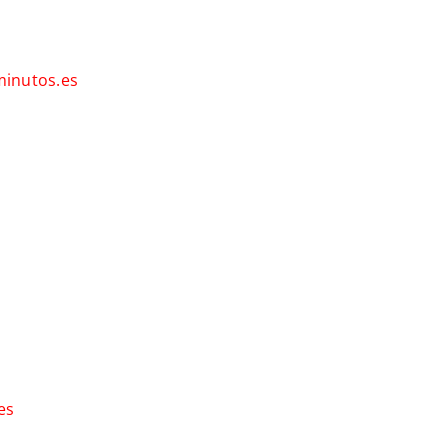
inutos.es
es