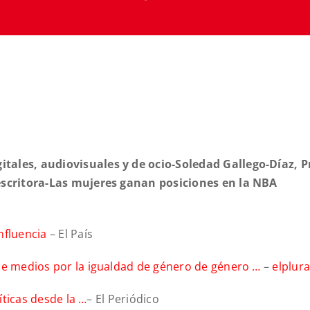
tales, audiovisuales y de ocio-Soledad Gallego-Díaz, 
 escritora-Las mujeres ganan posiciones en la NBA
nfluencia
– El País
 de medios por la igualdad de género de género …
–
elplur
íticas desde la …
– El Periódico