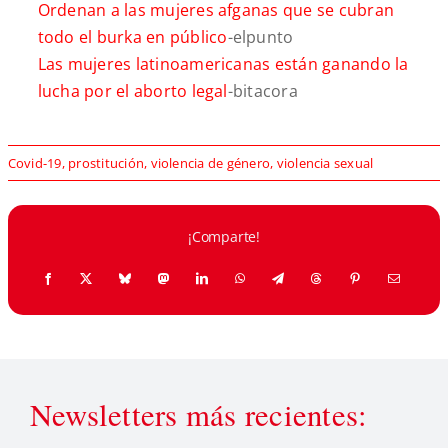
Ordenan a las mujeres afganas que se cubran
todo el burka en público
-elpunto
Las mujeres latinoamericanas están ganando la
lucha por el aborto legal
-bitacora
Covid-19
,
prostitución
,
violencia de género
,
violencia sexual
¡Comparte!
Newsletters más recientes: