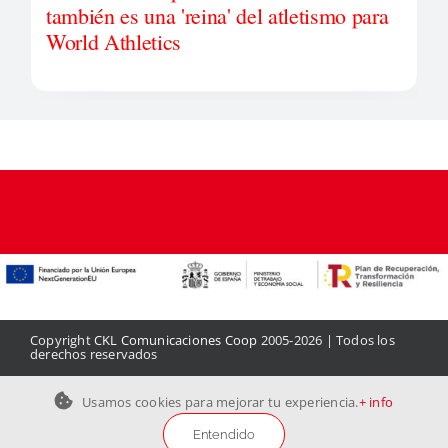
también es una 'reina' del atletismo para
World Athletics
Copyright
CKL Comunicaciones Coop
2005-2026 | Todos los
derechos reservados
Aviso legal
|
Política de privacidad
|
Política de cookies
|
Contacto
Usamos cookies para mejorar tu experiencia.
+ info
Entendido