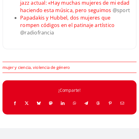
jazz actual: «Hay muchas mujeres de mi edad
haciendo esta música, pero seguimos
@sport
Papadakis y Hubbel, dos mujeres que
rompen códigos en el patinaje artístico
@radiofrancia
mujer y ciencia
,
violencia de género
¡Comparte!