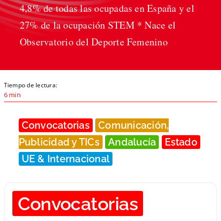
4,8% de todas las ocupadas en España y el
27% de la ocupación STEM * Nace el
Observatorio del Deporte Femenino
Tiempo de lectura:
6 min
Convocatorias
Comunicación,
Publicidad y TICs
Andalucía
Estado
UE & Internacional
Convocatorias