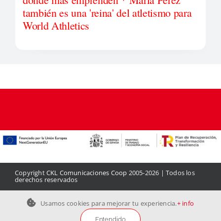
también es una 'reina' del atletismo para
World Athletics
Copyright
CKL Comunicaciones Coop
2005-2026 | Todos los
derechos reservados
Aviso legal
|
Política de privacidad
|
Política de cookies
|
Contacto
Usamos cookies para mejorar tu experiencia.
+ info
Entendido