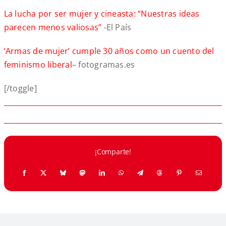
La lucha por ser mujer y cineasta: “Nuestras ideas
parecen menos valiosas”
-El País
‘Armas de mujer’ cumple 30 años como un cuento del
feminismo liberal
– fotogramas.es
[/toggle]
¡Comparte!