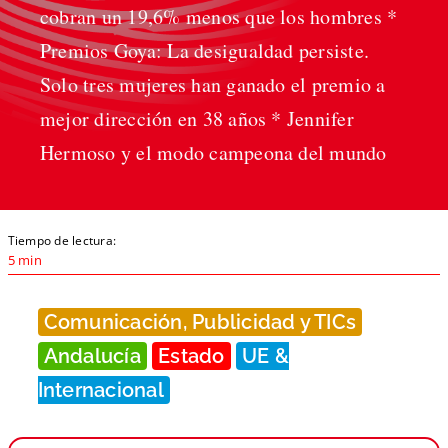
cobran un 19,6% menos que los hombres *
Premios Goya: La desigualdad persiste.
Solo tres mujeres han ganado el premio a
mejor dirección en 38 años * Jennifer
Hermoso y el modo campeona del mundo
Tiempo de lectura:
5 min
Comunicación, Publicidad y TICs
Andalucía
Estado
UE &
Internacional