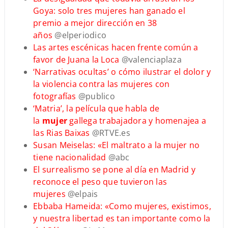
Goya: solo tres mujeres han ganado el
premio a mejor dirección en 38
años
@elperiodico
Las artes escénicas hacen frente común a
favor de Juana la Loca
@valenciaplaza
‘Narrativas ocultas’ o cómo ilustrar el dolor y
la violencia contra las mujeres con
fotografías
@publico
‘Matria’, la película que habla de
la
mujer
gallega trabajadora y homenajea a
las Rias Baixas
@RTVE.es
Susan Meiselas: «El maltrato a la mujer no
tiene nacionalidad
@abc
El surrealismo se pone al día en Madrid y
reconoce el peso que tuvieron las
mujeres
@elpais
Ebbaba Hameida: «Como mujeres, existimos,
y nuestra libertad es tan importante como la