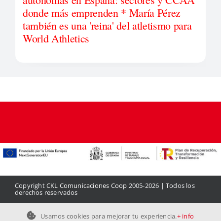
donde más emprenden * María Pérez
también es una 'reina' del atletismo para
World Athletics
Copyright
CKL Comunicaciones Coop
2005-2026 | Todos los
derechos reservados
Aviso legal
|
Política de privacidad
|
Política de cookies
|
Contacto
Usamos cookies para mejorar tu experiencia.
+ info