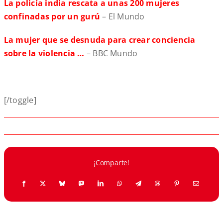
La policía india rescata a unas 200 mujeres
confinadas por un gurú
– El Mundo
La mujer que se desnuda para crear conciencia
sobre la violencia …
– BBC Mundo
[/toggle]
¡Comparte!