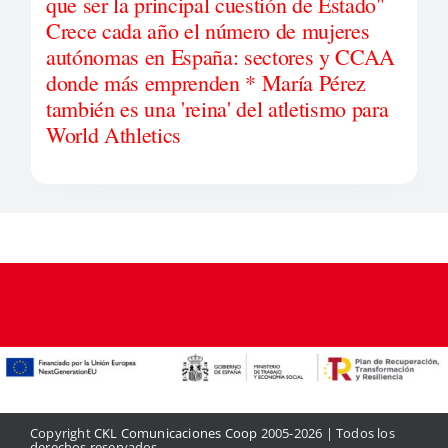
que ser la principal cuestión de Estado"
Crece cada año el número de mujeres
autónomas en España: sectores y CCAA
donde más emprenden * María Pérez
también es una 'reina' del atletismo para
World Athletics
Copyright
CKL Comunicaciones Coop
2005-2026 | Todos los
derechos reservados