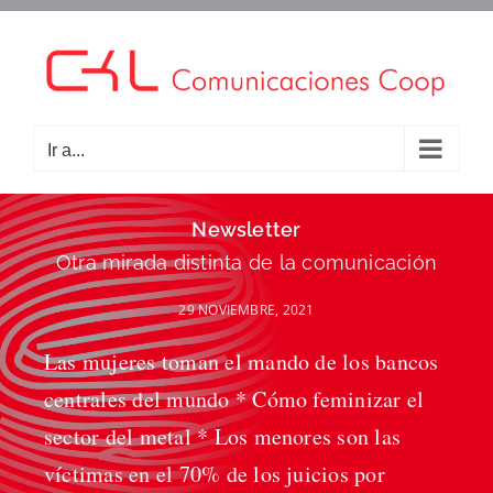
Saltar
al
contenido
Ir a...
Newsletter
Otra mirada distinta de la comunicación
29 NOVIEMBRE, 2021
Las mujeres toman el mando de los bancos
centrales del mundo * Cómo feminizar el
sector del metal * Los menores son las
víctimas en el 70% de los juicios por