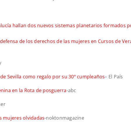
dalucía hallan dos nuevos sistemas planetarios formados p
a defensa de los derechos de las mujeres en Cursos de Ve
y
l de Sevilla como regalo por su 30º cumpleaños
– El País
enina en la Rota de posguerra
-abc
ser
as mujeres olvidadas
-noktonmagazine