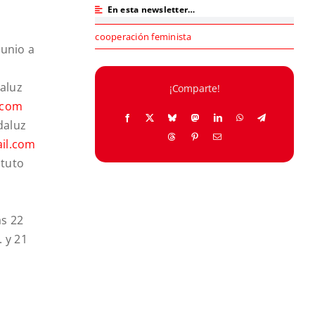
En esta newsletter…
cooperación feminista
junio a
daluz
¡Comparte!
.com
daluz
il.com
ituto
as 22
. y 21