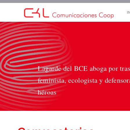
Saltar
I
al
contenido
Lagarde del BCE aboga por tras
feminista, ecologista y defens
héroas