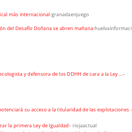
ical más internacional
-granadaenjuego
ición del Desafío Doñana se abren mañana
-huelvainformac
cologista y defensora de los DDHH de cara a la Ley …
–
potenciará su acceso a la titularidad de las explotaciones
ar la primera Ley de Igualdad
– riojaactual