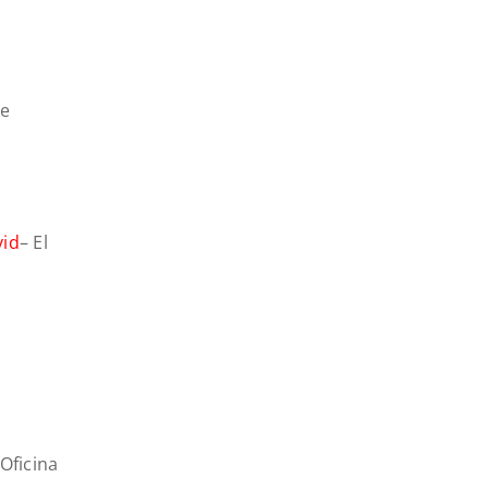
de
vid
– El
Oficina