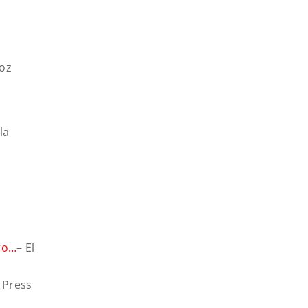
voz
la
ero…
– El
 Press