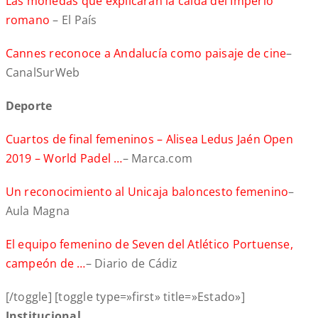
Las monedas que explicarán la caída del Imperio
romano
– El País
Cannes reconoce a Andalucía como paisaje de cine
–
CanalSurWeb
Deporte
Cuartos de final femeninos – Alisea Ledus Jaén Open
2019 – World Padel …
– Marca.com
Un reconocimiento al Unicaja baloncesto femenino
–
Aula Magna
El equipo femenino de Seven del Atlético Portuense,
campeón de …
– Diario de Cádiz
[/toggle] [toggle type=»first» title=»Estado»]
Institucional