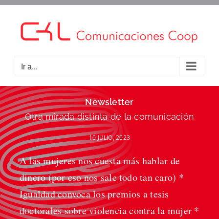
Saltar
al
contenido
Ir a...
Newsletter
Otra mirada distinta de la comunicación
10 JULIO, 2023
A las mujeres nos cuesta más hablar de
dinero (por eso nos sale todo tan caro) *
Igualdad convoca los premios a tesis
doctorales sobre violencia contra la mujer *