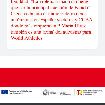
Igualdad: "La violencia machista tiene
que ser la principal cuestión de Estado"
Crece cada año el número de mujeres
autónomas en España: sectores y CCAA
donde más emprenden * María Pérez
también es una 'reina' del atletismo para
World Athletics