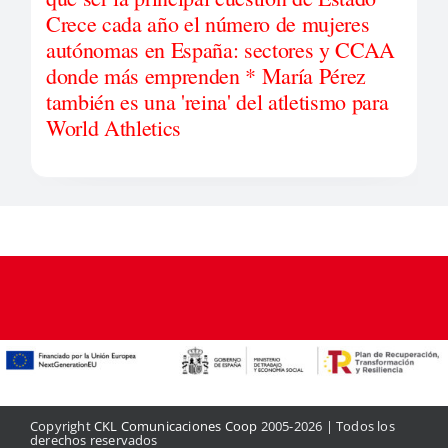
Crece cada año el número de mujeres
autónomas en España: sectores y CCAA
donde más emprenden * María Pérez
también es una 'reina' del atletismo para
World Athletics
Copyright
CKL Comunicaciones Coop
2005-2026 | Todos los
derechos reservados