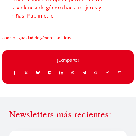
la violencia de género hacia mujeres y
niñas-
Publimetro
aborto
,
Igualdad de género
,
políticas
¡Comparte!
Newsletters más recientes: