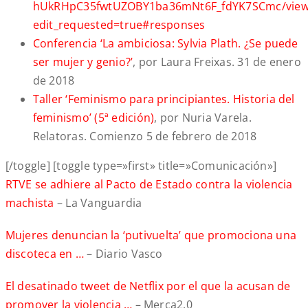
hUkRHpC35fwtUZOBY1ba36mNt6F_fdYK7SCmc/view
edit_requested=true#responses
Conferencia ‘La ambiciosa: Sylvia Plath. ¿Se puede
ser mujer y genio?’
, por Laura Freixas. 31 de enero
de 2018
Taller ‘Feminismo para principiantes. Historia del
feminismo’ (5ª edición)
, por Nuria Varela.
Relatoras. Comienzo 5 de febrero de 2018
[/toggle] [toggle type=»first» title=»Comunicación»]
RTVE se adhiere al Pacto de Estado contra la violencia
machista
– La Vanguardia
Mujeres denuncian la ‘putivuelta’ que promociona una
discoteca en …
– Diario Vasco
El desatinado tweet de Netflix por el que la acusan de
promover la violencia …
– Merca2.0