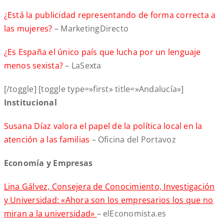
¿Está la publicidad representando de forma correcta a
las mujeres?
– MarketingDirecto
¿Es España el único país que lucha por un lenguaje
menos sexista?
– LaSexta
[/toggle] [toggle type=»first» title=»Andalucía»]
Institucional
Susana Díaz valora el papel de la política local en la
atención a las familias
– Oficina del Portavoz
Economía y Empresas
Lina Gálvez, Consejera de Conocimiento, Investigación
y Universidad: «Ahora son los empresarios los que no
miran a la universidad»
– elEconomista.es