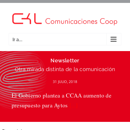
Saltar
al
contenido
Ir a...
Newsletter
Otra mirada distinta de la comunicación
31 JULIO, 2018
El Gobierno plantea a CCAA aumento de
presupuesto para Aytos
[...]