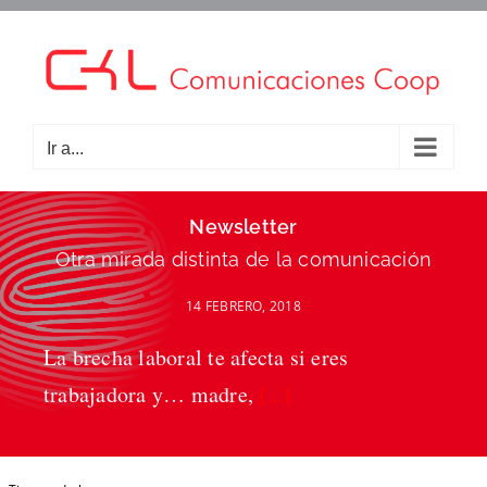
Saltar
al
contenido
Ir a...
Newsletter
Otra mirada distinta de la comunicación
14 FEBRERO, 2018
La brecha laboral te afecta si eres
trabajadora y… madre,
[...]