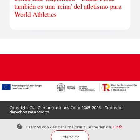
también es una 'reina' del atletismo para
World Athletics
Copyright
CKL Comunicaciones Coop
2005-2026 | Todos los
derechos reservados
Aviso legal
|
Política de privacidad
|
Política de cookies
|
Contacto
Usamos cookies para mejorar tu experiencia.
+ info
Entendido