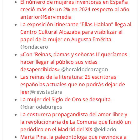
El número de mujeres inventoras en España
creció más de un 2% en 2024 respecto al año
anterior
@Servimedia
La exposición itinerante “Ellas Hablan” llega al
Centro Cultural Alcazaba para visibilizar el
papel de la mujer en Augusta Emérita
@ondacero
«Con ‘Reinas, damas y señoras II’ queríamos
hacer llegar al público sus vidas
desapercibidas»
@heraldodearagon
Las reinas de la literatura: 25 escritoras
españolas actuales que no podrás dejar de
leer
@revistaclara
La mujer del Siglo de Oro se desquita
@diariodeburgos
La costurera propagandista del amor libre y
la revolucionaria de La Comuna que fundó un
periódico en el Madrid del XIX
@eldiario
Marta Pina, la paleontóloga que reivindica a