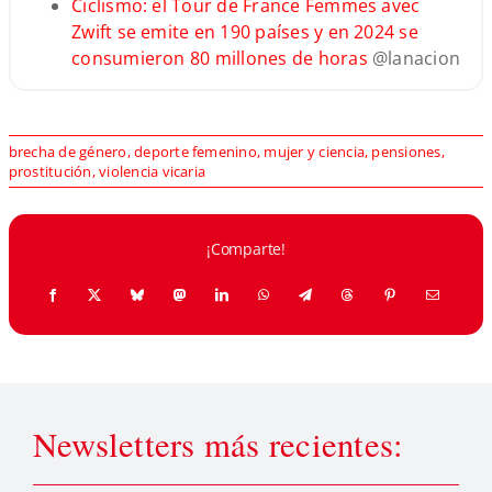
Ciclismo: el Tour de France Femmes avec
Zwift se emite en 190 países y en 2024 se
consumieron 80 millones de horas
@lanacion
brecha de género
,
deporte femenino
,
mujer y ciencia
,
pensiones
,
prostitución
,
violencia vicaria
¡Comparte!
Newsletters más recientes: