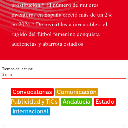
prostitución * El número de mujeres
inventoras en España creció más de un 2%
en 2024 * De invisibles a invencibles: el
rugido del fútbol femenino conquista
audiencias y abarrota estadios
Tiempo de lectura:
8 min
Convocatorias
Comunicación,
Publicidad y TICs
Andalucía
Estado
Internacional