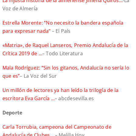
La injusta historia de la almeriense Jimena Quirós…
-La
Voz de Almería
Estrella Morente: “No necesito la bandera española
para expresar nada”
– El País
«Matria», de Raquel Lanseros
,
Premio Andalucía de la
Crítica 2019 de …
– Todo Literatura
Mala Rodríguez: “Sin los gitanos, Andalucía no sería lo
que es”
– La Voz del Sur
Un millón de lectores ya han leído la trilogía de la
escritora Eva García …
– abcdesevilla.es
Deporte
Carla Torrubia, campeona del Campeonato de
Andalucía de Clubes …
– Melilla Hoy