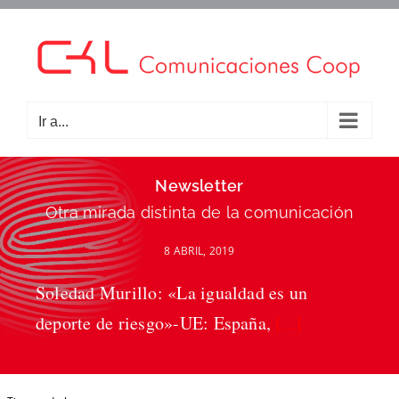
Saltar
al
contenido
Ir a...
Newsletter
Otra mirada distinta de la comunicación
8 ABRIL, 2019
Soledad Murillo: «La igualdad es un
deporte de riesgo»-UE: España,
[...]