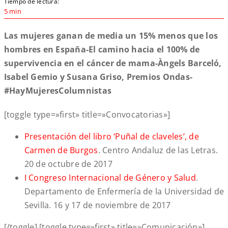
Tiempo de lectura:
5 min
Las mujeres ganan de media un 15% menos que los
hombres en España-El camino hacia el 100% de
supervivencia en el cáncer de mama-Àngels Barceló,
Isabel Gemio y Susana Griso, Premios Ondas-
#HayMujeresColumnistas
[toggle type=»first» title=»Convocatorias»]
Presentación del libro ‘Puñal de claveles’, de
Carmen de Burgos
. Centro Andaluz de las Letras.
20 de octubre de 2017
I
Congreso Internacional de Género y
Salu
d
.
Departamento de Enfermería de la Universidad de
Sevilla. 16 y 17 de noviembre de 2017
[/toggle] [toggle type=»first» title=»Comunicación»]