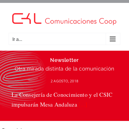
Saltar
al
contenido
Ir a...
Newsletter
Otra mirada distinta de la comunicación
2 AGOSTO, 2018
La Consejería de Conocimiento y el CSIC
impulsarán Mesa Andaluza
[...]