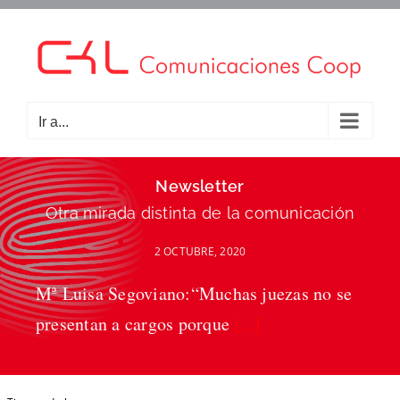
Saltar
al
contenido
Ir a...
Newsletter
Otra mirada distinta de la comunicación
2 OCTUBRE, 2020
Mª Luisa Segoviano:“Muchas juezas no se
presentan a cargos porque
[...]