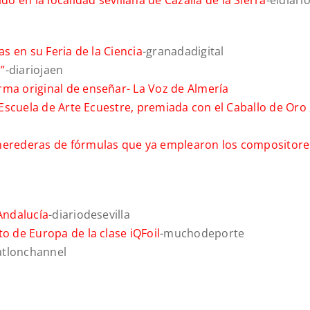
 en la localidad sevillana de Cazalla de la Sierra
-eldiari
as en su Feria de la Ciencia
-granadadigital
”
-diariojaen
rma original de enseñar-
La Voz de Almería
l Escuela de Arte Ecuestre, premiada con el Caballo de Oro
 herederas de fórmulas que ya emplearon los compositore
 Andalucía
-diariodesevilla
o de Europa de la clase iQFoil
-muchodeporte
atlonchannel