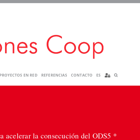
PROYECTOS EN RED
REFERENCIAS
CONTACTO
ES
a acelerar la consecución del ODS5 *