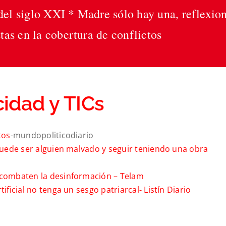
 del siglo XXI * Madre sólo hay una, reflexio
tas en la cobertura de conflictos
idad y TICs
tos
-mundopoliticodiario
 puede ser alguien malvado y seguir teniendo una obra
y combaten la desinformación –
Telam
tificial no tenga un sesgo patriarcal-
Listín Diario