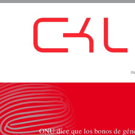
Saltar
al
contenido
IN
ONU dice que los bonos de géne