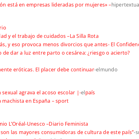
sión está en empresas lideradas por mujeres» –
hipertextua
rio
ad y el trabajo de cuidados –
La Silla Rota
ás, y eso provoca menos divorcios que antes-
El Confidenc
de dar a luz entre parto o cesárea: ¿riesgo o acierto?
te eróticas. El placer debe continuar
-elmundo
 sexual agrava el acoso escolar |-
el
país
ia machista en España –
sport
mio L’Oréal-Unesco –
Diario Feminista
 son las mayores consumidoras de cultura de este país”
-