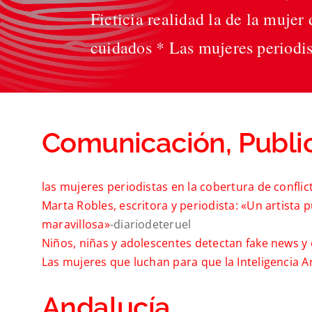
Ficticia realidad la de la mujer
cuidados * Las mujeres periodis
Comunicación, Public
las mujeres periodistas en la cobertura de conflic
Marta Robles, escritora y periodista: «Un artista
maravillosa»
-diariodeteruel
Niños, niñas y adolescentes detectan fake news 
Las mujeres que luchan para que la Inteligencia Ar
Andalucía