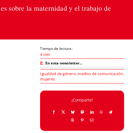
nes sobre la maternidad y el trabajo de
Tiempo de lectura:
4 min
En esta newsletter…
Igualdad de género
,
medios de comunicación
,
mujeres
¡Comparte!