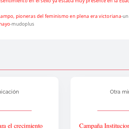
onsentimiento en el sexo ya estaba muy presente en la Eda
 Ocampo, pioneras del feminismo en plena era victoriana
-un
 mayo
-mudoplus
nicación
Otra mi
ara el crecimiento
Campaña Institucio