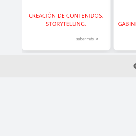
CREACIÓN DE CONTENIDOS.
STORYTELLING.
GABIN
saber más
Copyright
CKL Comunicaciones Coop
2005-2026 | Todos los 
Aviso legal
|
Política de privacidad
|
Política de cookies
|
Con