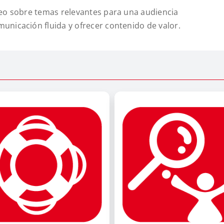
deo sobre temas relevantes para una audiencia
nicación fluida y ofrecer contenido de valor.