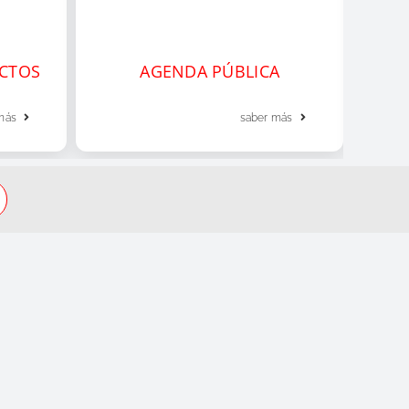
ECTOS
AGENDA PÚBLICA
L
más
saber más