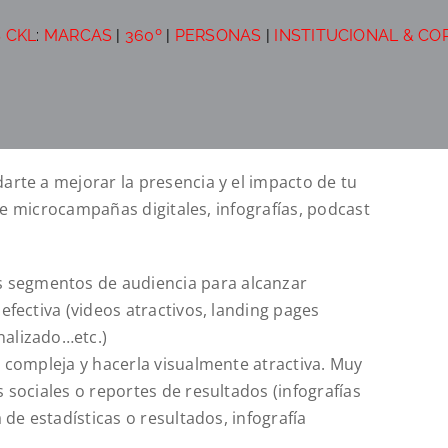
 CKL
:
MARCAS
|
360º
|
PERSONAS
|
INSTITUCIONAL & CO
te a mejorar la presencia y el impacto de tu
de microcampañas digitales, infografías, podcast
 segmentos de audiencia para alcanzar
efectiva (videos atractivos, landing pages
nalizado…etc.)
n compleja y hacerla visualmente atractiva. Muy
s sociales o reportes de resultados (infografías
a de estadísticas o resultados, infografía